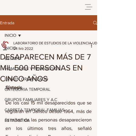
Entrada
INICIO
LABORATORIO DE ESTUDIOS DE LA VIOLENCIA UDG
INICIO
24 feb 2022
DESAPARECEN MÁS DE 7
ESTADO
MIL 500 PERSONAS EN
HOMICIDIOS Y FEMINICIDIOS
CINCO AÑOS
CRIMEN ORGANIZADO
Síntesis
CATEGORIA TEMPORAL
GRUPOS FAMILIARES Y A.C
De los casi 15 mil desaparecidos que se 
CARPETA TEMPORAL FAMILIAS
registran en Jalisco desde 1964, más de 
la mitad de las personas desaparecieron 
ESTADISTICA
en los últimos tres años, señaló 