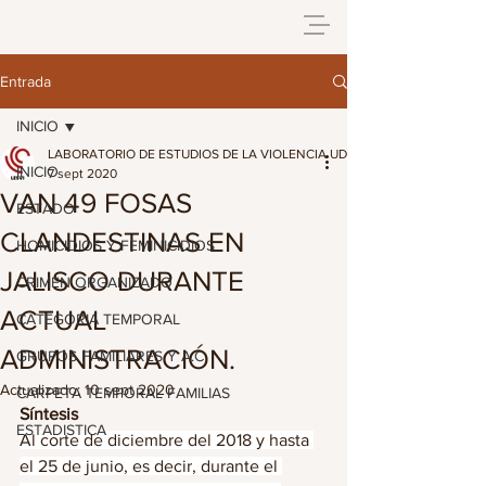
Entrada
INICIO
LABORATORIO DE ESTUDIOS DE LA VIOLENCIA UDG
INICIO
7 sept 2020
VAN 49 FOSAS
ESTADO
CLANDESTINAS EN
HOMICIDIOS Y FEMINICIDIOS
JALISCO DURANTE
CRIMEN ORGANIZADO
ACTUAL
CATEGORIA TEMPORAL
ADMINISTRACIÓN.
GRUPOS FAMILIARES Y A.C
Actualizado:
10 sept 2020
CARPETA TEMPORAL FAMILIAS
Síntesis
ESTADISTICA
Al corte de diciembre del 2018 y hasta 
el 25 de junio, es decir, durante el 