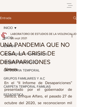
Entrada
INICIO
LABORATORIO DE ESTUDIOS DE LA VIOLENCIA UDG
INICIO
26 sept 2021
UNA PANDEMIA QUE NO
ESTADO
CESA, LA CRISIS DE
HOMICIDIOS Y FEMINICIDIOS
DESAPARICIONES
CRIMEN ORGANIZADO
Síntesis
CATEGORIA TEMPORAL
GRUPOS FAMILIARES Y A.C
En el “II Informe de Desapariciones” 
CARPETA TEMPORAL FAMILIAS
presentado por el gobernador de 
ESTADISTICA
Jalisco, Enrique Alfaro, el pasado 27 de 
octubre del 2020, se reconocieron mil 