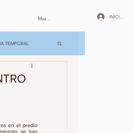
INICIAR SE
Más...
IA TEMPORAL
NTRO
es en el predio 
momento se han 