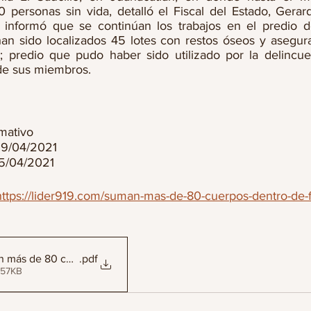
 personas sin vida, detalló el Fiscal del Estado, Gerard
nformó que se continúan los trabajos en el predio de 
n sido localizados 45 lotes con restos óseos y asegur
; predio que pudo haber sido utilizado por la delincue
 de sus miembros.
rmativo 
 29/04/2021
05/04/2021
https://lider919.com/suman-mas-de-80-cuerpos-dentro-de-f
 más de 80 cuerpos dentro de fosa clandestina en Juanacatlán
.pdf
 57KB