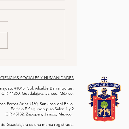
LIARES DE
APARECIDOS INSTALAN
NTÓN FRENTE AL PJF
sis Familiares de personas
arecidas y víctimas de
azamiento forzado
zaron un plantón sin
minar la fecha de...
 CIENCIAS SOCIALES Y HUMANIDADES
ajuato #1045, Col. Alcalde Barranquitas,
C.P. 44260. Guadalajara, Jalisco, México.
sé Parres Arias #150, San Jose del Bajio,
Edificio F Segundo piso Salon 1 y 2
C.P. 45132. Zapopan, Jalisco, México.
 de Guadalajara es una marca registrada.