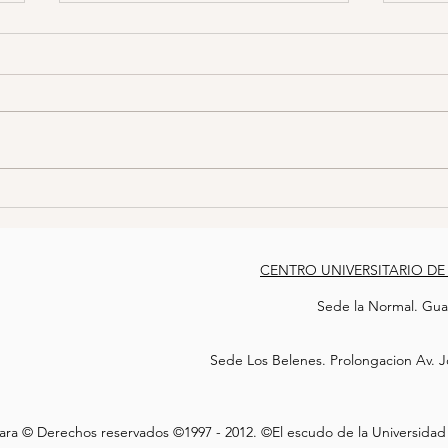
MADRES DE
FAMI
DESAPARECIDOS MARCHAN
DES
DEL ÁNGEL AL
PLA
Síntesis El Movimiento por
Sínte
MONUMENTO A LA
REVOLUCIÓN
Nuestros Desaparecidos se
desap
trasladó esta mañana del Ángel
despl
de la Independencia al
reali
Monumento a la Revolución
deter
para...
CENTRO UNIVERSITARIO DE
Sede la Normal. Guan
Sede Los Belenes. Prolongacion Av. Jo
ara © Derechos reservados ©1997 - 2012. ©El escudo de la Universidad