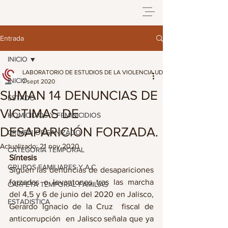
Entrada
INICIO
LABORATORIO DE ESTUDIOS DE LA VIOLENCIA UDG
INICIO
7 sept 2020
SUMAN 14 DENUNCIAS DE
ESTADO
VICTIMAS DE
HOMICIDIOS Y FEMINICIDIOS
DESAPARICIÓN FORZADA.
CRIMEN ORGANIZADO
Actualizado:
21 nov 2020
CATEGORIA TEMPORAL
Síntesis
GRUPOS FAMILIARES Y A.C
Siguen las denuncias de desapariciones 
forzadas o levantones tras las marcha 
CARPETA TEMPORAL FAMILIAS
del 4,5 y 6 de junio del 2020 en Jalisco, 
ESTADISTICA
Gerardo Ignacio de la Cruz  fiscal de 
anticorrupción  en Jalisco señala que ya 