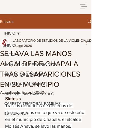
Entrada
INICIO
LABORATORIO DE ESTUDIOS DE LA VIOLENCIA UDG
INICIO
26 ago 2020
SE LAVA LAS MANOS
ESTADO
ALCALDE DE CHAPALA
HOMICIDIOS Y FEMINICIDIOS
TRAS DESAPARICIONES
CRIMEN ORGANIZADO
EN SU MUNICIPIO
CATEGORIA TEMPORAL
Actualizado:
9 sept 2020
GRUPOS FAMILIARES Y A.C
Síntesis
CARPETA TEMPORAL FAMILIAS
Tras las denuncias de decenas de 
desaparecidos en lo que va de este año 
ESTADISTICA
en el municipio de Chapala, el alcalde 
Moisés Anaya, se lavo las manos, 