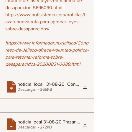
informe-de-las-3-leyes-en-materia-de-
desaparicion-5696090.html
, 
https://www.notisistema.com/noticias/tr
azan-nueva-ruta-para-aprobar-leyes-
sobre-desaparecidos/
,
https://www.informador.mx/jalisco/Cong
reso-de-Jalisco-ofrece-voluntad-politica-
para-retomar-reforma-sobre-
desaparecidos-20200831-0089.html.
noticia_local_31-08-20_Congreso_de_Jalis
.
Descargar • 365KB
noticia local 31-08-20 Trazan nueva ruta
.
Descargar • 272KB