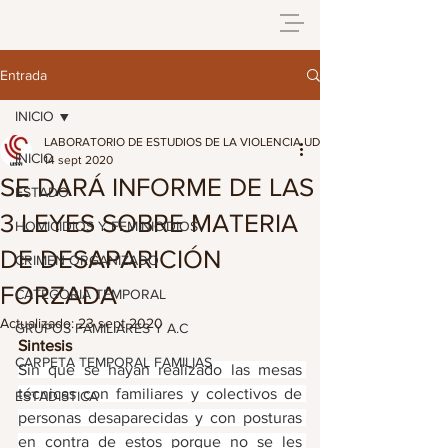
Entrada
INICIO
LABORATORIO DE ESTUDIOS DE LA VIOLENCIA UDG
INICIO
14 sept 2020
SE DARÁ INFORME DE LAS
ESTADO
3 LEYES SOBRE MATERIA
HOMICIDIOS Y FEMINICIDIOS
DE DESAPARICIÓN
CRIMEN ORGANIZADO
FORZADA
CATEGORIA TEMPORAL
Actualizado:
23 sept 2020
GRUPOS FAMILIARES Y A.C
Sintesis
CARPETA TEMPORAL FAMILIAS
Sin que se hayan realizado las mesas 
técnicas con familiares y colectivos de 
ESTADISTICA
personas desaparecidas y con posturas 
en contra de estos porque no se les 