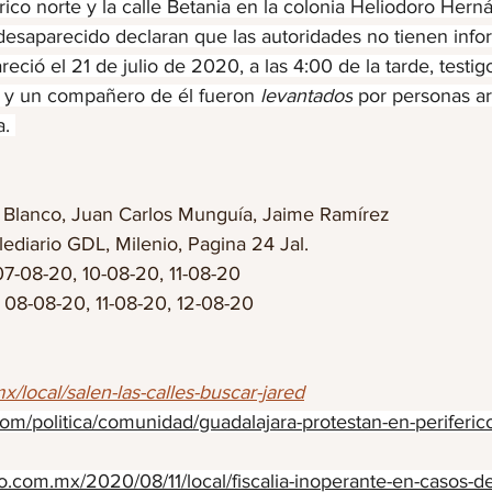
érico norte y la calle Betania en la colonia Heliodoro Hern
 desaparecido declaran que las autoridades no tienen info
eció el 21 de julio de 2020, a las 4:00 de la tarde, testig
 y un compañero de él fueron 
levantados
 por personas a
. 
 Blanco, Juan Carlos Munguía, Jaime Ramírez
ediario GDL, Milenio, Pagina 24 Jal.
07-08-20, 10-08-20, 11-08-20
: 08-08-20, 11-08-20, 12-08-20
.mx/local/salen-las-calles-buscar-jared
om/politica/comunidad/guadalajara-protestan-en-periferic
co.com.mx/2020/08/11/local/fiscalia-inoperante-en-casos-d