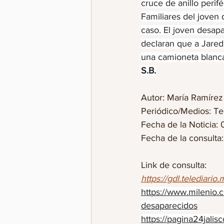
cruce de anillo perif
Familiares del joven
caso. El joven desapar
declaran que a Jared
una camioneta blanca
S.B.
Autor: María Ramírez
Periódico/Medios: Tel
Fecha de la Noticia: 
Fecha de la consulta
Link de consulta: 
https://gdl.telediario
https://www.milenio.c
desaparecidos
https://pagina24jalis