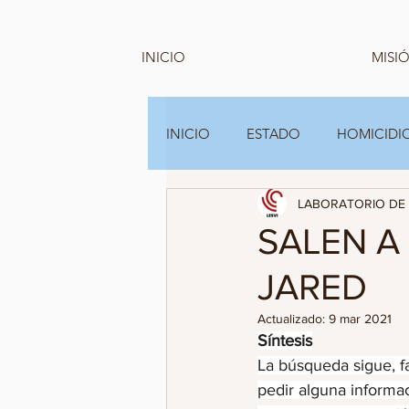
INICIO
MISIÓ
INICIO
ESTADO
HOMICIDIO
LABORATORIO DE 
GRUPOS FAMILIARES Y A.C
SALEN A
JARED
Actualizado:
9 mar 2021
Síntesis
La búsqueda sigue, fa
pedir alguna informac