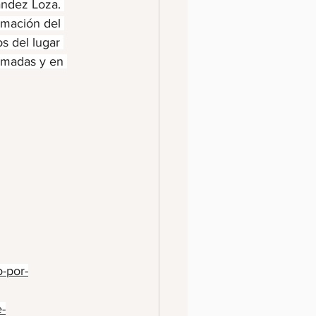
ández Loza. 
rmación del 
os del lugar 
rmadas y en 
o-por-
e-