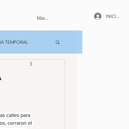
INICIAR SE
Más...
IA TEMPORAL
A
as calles para 
s, cerraron el 