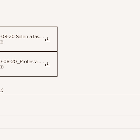
7-08-20 Salen a las calle
.
93KB
10-08-20_Protestan_por_des
.
40KB
.C