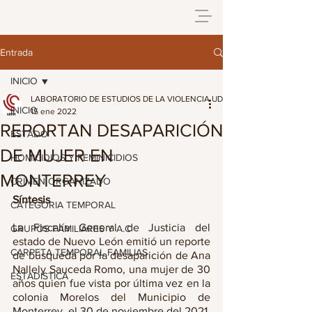
Entrada
INICIO
LABORATORIO DE ESTUDIOS DE LA VIOLENCIA UDG
INICIO
15 ene 2022
REPORTAN DESAPARICIÓN
ESTADO
DE MUJER EN
HOMICIDIOS Y FEMINICIDIOS
MONTERREY
CRIMEN ORGANIZADO
Síntesis
CATEGORIA TEMPORAL
La Fiscalía General de Justicia del 
GRUPOS FAMILIARES Y A.C
estado de Nuevo León emitió un reporte 
CARPETA TEMPORAL FAMILIAS
de búsqueda por la desaparición de Ana 
Nallely Sauceda Romo, una mujer de 30 
ESTADISTICA
años quien fue vista por última vez en la 
colonia Morelos del Municipio de 
Monterrey, el 30 de noviembre del 2021.