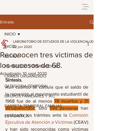
Entrada
INICIO
LABORATORIO DE ESTUDIOS DE LA VIOLENCIA UDG
INICIO
22 jun 2020
Reconocen tres victimas de
ESTADO
los sucesos de 68.
HOMICIDIOS Y FEMINICIDIOS
Actualizado:
10 sept 2020
CRIMEN ORGANIZADO
Síntesis.
CATEGORIA TEMPORAL
Aun cuando se calcula que el saldo de 
la represión al movimiento estudiantil de 
GRUPOS FAMILIARES Y A.C
1968 fue de al menos 
78 muertos y 31 
CARPETA TEMPORAL FAMILIAS
desaparecidos
, solo 
tres personas
 han 
realizado los trámites ante la 
Comisión 
ESTADISTICA
Ejecutiva de Atención a Víctimas
 (CEAV) 
y han sido reconocidas como víctimas 