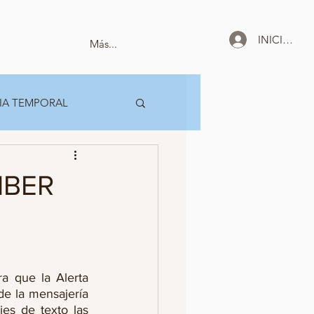
INICIAR SE
Más...
IA TEMPORAL
MBER
a que la Alerta 
e la mensajería 
es de texto las 