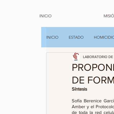
INICIO
MISIÓ
INICIO
ESTADO
HOMICIDIO
LABORATORIO DE 
GRUPOS FAMILIARES Y A.C
PROPONE
DE FORM
Síntesis
Sofía Berenice Garcí
Amber y el Protocolo
de toda la red celu