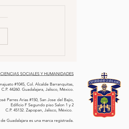
CÍA SE HACE PASAR
 TRABAJADORA SEXUAL
A ATRAPAR A
jer policía logró infiltrarse
COTRAFICANTE
a célula delictiva al hacerse
 por una trabajadora sexual.
con el objetivo de...
 CIENCIAS SOCIALES Y HUMANIDADES
ajuato #1045, Col. Alcalde Barranquitas,
C.P. 44260. Guadalajara, Jalisco, México.
sé Parres Arias #150, San Jose del Bajio,
Edificio F Segundo piso Salon 1 y 2
C.P. 45132. Zapopan, Jalisco, México.
 de Guadalajara es una marca registrada.