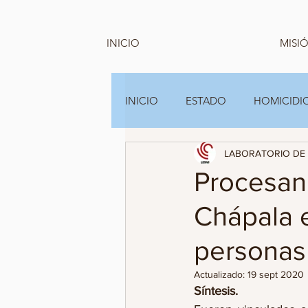
INICIO
MISIÓ
INICIO
ESTADO
HOMICIDIO
LABORATORIO DE 
GRUPOS FAMILIARES Y A.C
Procesan
Chápala e
personas
Actualizado:
19 sept 2020
Síntesis.