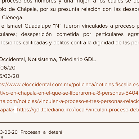
 proceso dos hombres y una mujer, a los cuales se de
io de Chápala, por su presunta relación con las desapa
n Ciénega.
e Ismael Guadalupe “N” fueron vinculados a proceso po
ulares; desaparición cometida por particulares agrava
lesiones calificadas y delitos contra la dignidad de las pe
Occidental, Notisistema, Telediario GDL.
0                          
25/06/20
ps://www.eloccidental.com.mx/policiaca/noticias-fiscalia-es
tivo-en-chapala-en-el-que-se-liberaron-a-8-personas-540
ma.com/noticias/vinculan-a-proceso-a-tres-personas-relac
apala/
, 
https://gdl.telediario.mx/local/vinculan-proceso-det
_23-06-20_Procesan_a_deteni
.
70KB