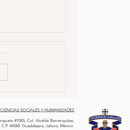
CÍA SE HACE PASAR
 TRABAJADORA SEXUAL
A ATRAPAR A
jer policía logró infiltrarse
COTRAFICANTE
a célula delictiva al hacerse
 por una trabajadora sexual.
con el objetivo de...
 CIENCIAS SOCIALES Y HUMANIDADES
ajuato #1045, Col. Alcalde Barranquitas,
C.P. 44260. Guadalajara, Jalisco, México.