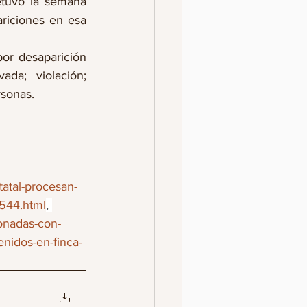
tuvo la semana 
riciones en esa 
r desaparición 
da; violación; 
rsonas.
tatal-procesan-
4544.html
, 
ionadas-con-
enidos-en-finca-