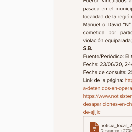
Fueron vinculados a
pasada en el municip
localidad de la regió
Manuel o David “N” 
cometida por partic
violación equiparada; 
S.B.
Fuente/Periódico: El 
Fecha: 23/06/20, 24/06/2
Fecha de consulta: 
Link de la página: 
htt
a-detenidos-en-opera
https://www.notisiste
desapariciones-en-ch
de-ajijic
noticia_local
Descargar • 2