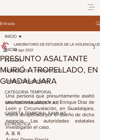
Entrada
INICIO
LABORATORIO DE ESTUDIOS DE LA VIOLENCIA UDG
INICIO
18 ago 2021
PRESUNTO ASALTANTE
ESTADO
MURIÓ ATROPELLADO, EN
HOMICIDIOS Y FEMINICIDIOS
GUADALAJARA
CRIMEN ORGANIZADO
CATEGORIA TEMPORAL
Una persona que presuntamente asaltó 
una barbería ubicada en Enrique Díaz de 
GRUPOS FAMILIARES Y A.C
León y Circunvalación, en Guadalajara, 
CARPETA TEMPORAL FAMILIAS
murió atropellada por el dueño de dicho 
negocio. Las autoridades estatales 
ESTADISTICA
investigarán el caso. 
A. B. R. 
Autor: Diego García