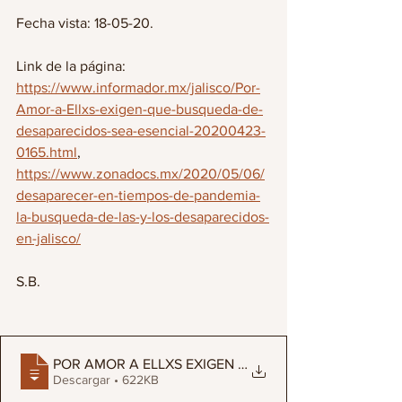
Fecha vista: 18-05-20.
Link de la página: 
https://www.informador.mx/jalisco/Por-
Amor-a-Ellxs-exigen-que-busqueda-de-
desaparecidos-sea-esencial-20200423-
0165.html
, 
https://www.zonadocs.mx/2020/05/06/
desaparecer-en-tiempos-de-pandemia-
la-busqueda-de-las-y-los-desaparecidos-
en-jalisco/
S.B.
POR AMOR A ELLXS EXIGEN QUE LA BUSQUEA D
Descargar • 622KB