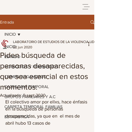
Entrada
INICIO
LABORATORIO DE ESTUDIOS DE LA VIOLENCIA UDG
INICIO
22 jun 2020
Piden búsqueda de
ESTADO
personas desaparecidas,
HOMICIDIOS Y FEMINICIDIOS
que sea esencial en estos
CRIMEN ORGANIZADO
momentos.
CATEGORIA TEMPORAL
Actualizado:
9 sept 2020
GRUPOS FAMILIARES Y A.C
El colectivo amor por ellxs, hace énfasis 
CARPETA TEMPORAL FAMILIAS
en la búsqueda de personas 
desaparecidas, ya que en  el mes de 
ESTADISTICA
abril hubo 13 casos de 