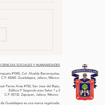
SINAN A ESTUDIANTE
QUÍMICA POR NEGARSE
ABRICAR DROGAS PARA
sis: El estudiante de química
CRIMEN ORGANIZADO
 Manuel Delgado Cárdenas
sesinado por haberse
o a colaborar para el crimen
izado....
 CIENCIAS SOCIALES Y HUMANIDADES
ajuato #1045, Col. Alcalde Barranquitas,
C.P. 44260. Guadalajara, Jalisco, México.
sé Parres Arias #150, San Jose del Bajio,
Edificio F Segundo piso Salon 1 y 2
C.P. 45132. Zapopan, Jalisco, México.
 de Guadalajara es una marca registrada.