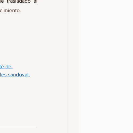
 trasladado al 
ecimiento.
te-de-
eles-sandoval-