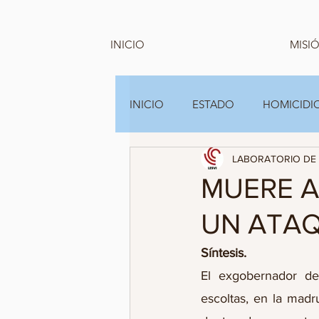
INICIO
MISIÓ
INICIO
ESTADO
HOMICIDIO
LABORATORIO DE 
GRUPOS FAMILIARES Y A.C
MUERE A
UN ATAQ
Síntesis.
El exgobernador de 
escoltas, en la madr