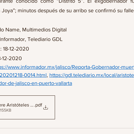
rante conocido como “Distrito 5”. El exgobernador fue
La Joya”; minutos después de su arribo se confirmó su fall
rdo Name, Multimedios Digital
 Informador, Telediario GDL
: 18-12-2020
8-12-2020
ps://www.informador.mx/jalisco/Reporta-Gobernador-muer
-20201218-0014.html
, 
https://gdl.telediario.mx/local/aristot
r-de-jalisco-en-puerto-vallarta
e Aristóteles Sandoval tras un ataque directo
.pdf
 155KB