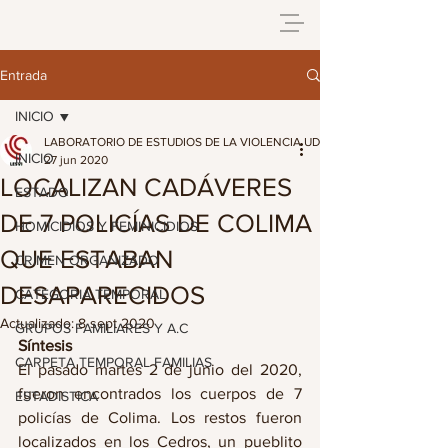
Entrada
INICIO
LABORATORIO DE ESTUDIOS DE LA VIOLENCIA UDG
INICIO
27 jun 2020
LOCALIZAN CADÁVERES
ESTADO
DE 7 POLICÍAS DE COLIMA
HOMICIDIOS Y FEMINICIDIOS
QUE ESTABAN
CRIMEN ORGANIZADO
DESAPARECIDOS
CATEGORIA TEMPORAL
Actualizado:
8 sept 2020
GRUPOS FAMILIARES Y A.C
Síntesis 
CARPETA TEMPORAL FAMILIAS
El pasado martes 2 de junio del 2020, 
fueron encontrados los cuerpos de 7 
ESTADISTICA
policías de Colima. Los restos fueron 
localizados en los Cedros, un pueblito 