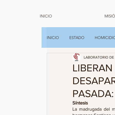
INICIO
MISIÓ
INICIO
ESTADO
HOMICIDIO
LABORATORIO DE 
GRUPOS FAMILIARES Y A.C
LIBERAN
DESAPAR
PASADA:
Síntesis 
La madrugada del mié