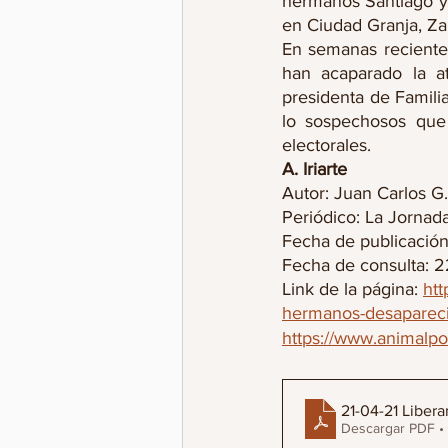
hermanos Santiago y 
en Ciudad Granja, Za
En semanas recientes
han acaparado la at
presidenta de Famili
lo sospechosos que
electorales. 
A. Iriarte
Autor: Juan Carlos G.
Periódico: La Jornad
Fecha de publicación:
Fecha de consulta: 22
Link de la página: 
htt
hermanos-desapareci
https://www.animalpo
21-04-21 Liber
Descargar PDF •