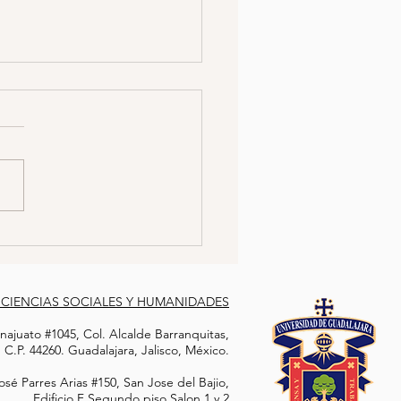
SINAN A ESTUDIANTE
QUÍMICA POR NEGARSE
ABRICAR DROGAS PARA
sis: El estudiante de química
CRIMEN ORGANIZADO
 Manuel Delgado Cárdenas
sesinado por haberse
o a colaborar para el crimen
izado....
 CIENCIAS SOCIALES Y HUMANIDADES
ajuato #1045, Col. Alcalde Barranquitas,
C.P. 44260. Guadalajara, Jalisco, México.
sé Parres Arias #150, San Jose del Bajio,
Edificio F Segundo piso Salon 1 y 2