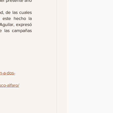
el presente año 
, de las cuales 
 este hecho la 
guilar, expresó 
e las campañas 
n-a-dos-
co-alfaro/
co