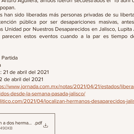
Arturo Aguilera, ambos fueron secuestrados el  15 abril d
popan. 
 han sido liberadas más personas privadas de su libertad
ención pública por ser desapariciones masivas, antes
as Unidad por Nuestros Desaparecidos en Jalisco, Lupita A
 parecen estos eventos cuando a la par es tiempo d
 Partida 
a 
 21 de abril del 2021
 de abril del 2021 
ps://www.jornada.com.mx/notas/2021/04/21/estados/libera
dos-desde-la-semana-pasada-jalisco/
litico.com/2021/04/localizan-hermanos-desaparecidos-jalis
an a dos hermanos desaparecidos desde la semana pasada_ Jalis
.pdf
 490KB