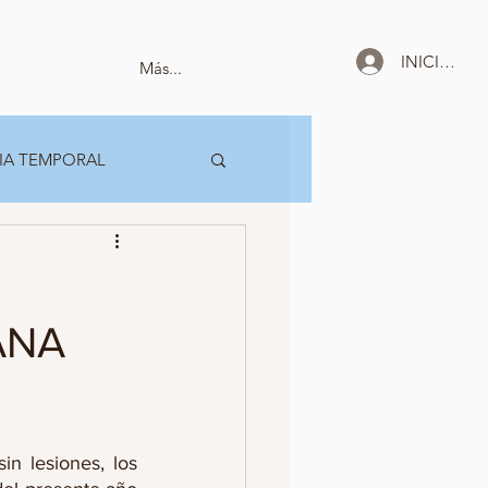
INICIAR SE
Más...
IA TEMPORAL
ANA
n lesiones, los 