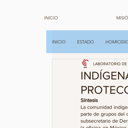
INICIO
MISIÓ
INICIO
ESTADO
HOMICIDIO
LABORATORIO DE 
GRUPOS FAMILIARES Y A.C
INDÍGEN
PROTEC
Síntesis 
La comunidad indígen
parte de grupos del c
subsecretario de Der
la oficina en Méxic