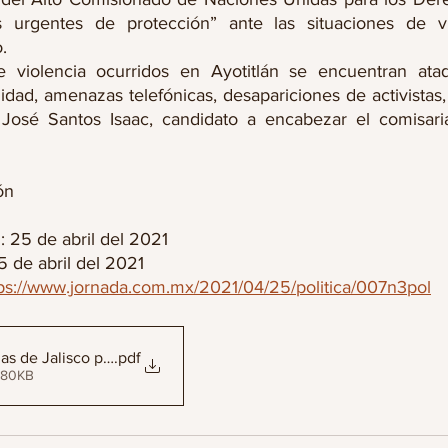
s urgentes de protección” ante las situaciones de vi
.
 violencia ocurridos en Ayotitlán se encuentran ata
dad, amenazas telefónicas, desapariciones de activistas, 
 José Santos Isaac, candidato a encabezar el comisaria
ón 
 
: 25 de abril del 2021
 de abril del 2021 
ps://www.jornada.com.mx/2021/04/25/politica/007n3pol
as de Jalisco piden protección contra agresiones
.pdf
 80KB