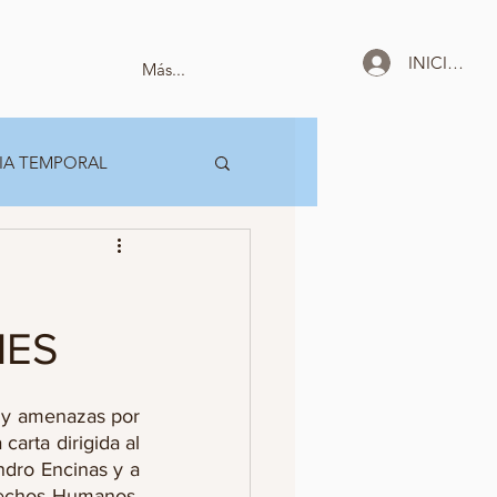
INICIAR SE
Más...
IA TEMPORAL
NES
 y amenazas por 
arta dirigida al 
dro Encinas y a 
echos Humanos, 