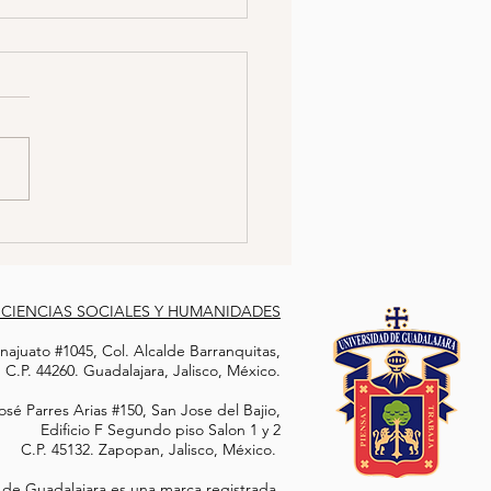
SINAN A ESTUDIANTE
QUÍMICA POR NEGARSE
ABRICAR DROGAS PARA
sis: El estudiante de química
CRIMEN ORGANIZADO
 Manuel Delgado Cárdenas
sesinado por haberse
o a colaborar para el crimen
izado....
 CIENCIAS SOCIALES Y HUMANIDADES
ajuato #1045, Col. Alcalde Barranquitas,
C.P. 44260. Guadalajara, Jalisco, México.
sé Parres Arias #150, San Jose del Bajio,
Edificio F Segundo piso Salon 1 y 2
C.P. 45132. Zapopan, Jalisco, México.
 de Guadalajara es una marca registrada.