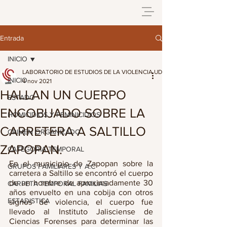
Entrada
INICIO
LABORATORIO DE ESTUDIOS DE LA VIOLENCIA UDG
INICIO
4 nov 2021
HALLAN UN CUERPO
ESTADO
ENCOBIJADO SOBRE LA
HOMICIDIOS Y FEMINICIDIOS
CARRETERA A SALTILLO
CRIMEN ORGANIZADO
ZAPOPAN.
CATEGORIA TEMPORAL
En el municipio de Zapopan sobre la 
GRUPOS FAMILIARES Y A.C
carretera a Saltillo se encontró el cuerpo 
de un hombre de aproximadamente 30 
CARPETA TEMPORAL FAMILIAS
años envuelto en una cobija con otros 
ESTADISTICA
signos de violencia, el cuerpo fue 
llevado al Instituto Jalisciense de 
Ciencias Forenses para determinar las 