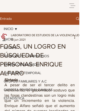
Entrada
INICIO
LABORATORIO DE ESTUDIOS DE LA VIOLENCIA UDG
INICIO
15 jun 2021
FOSAS, UN LOGRO EN
ESTADO
BÚSQUEDA DE
HOMICIDIOS Y FEMINICIDIOS
PERSONAS: ENRIQUE
CRIMEN ORGANIZADO
ALFARO
CATEGORIA TEMPORAL
Síntesis
GRUPOS FAMILIARES Y A.C
A pesar de ser el tercer delito en 
CARPETA TEMPORAL FAMILIAS
incremento, el gobernador sostuvo que 
las fosas clandestinas son un logro más 
ESTADISTICA
que un incremento en la violencia. 
Enrique Alfaro señaló que el aumento 
del número de cuerpos localizados en 