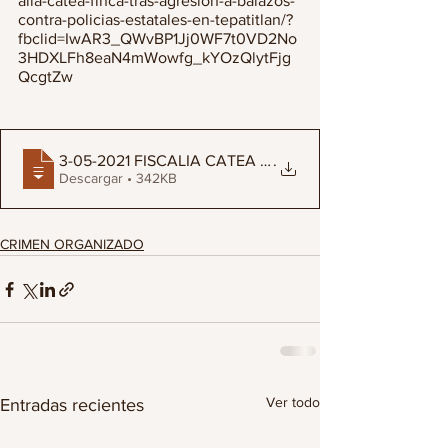
alia-catea-finca-tras-agresion-a-balazos-
contra-policias-estatales-en-tepatitlan/?
fbclid=IwAR3_QWvBP1Jj0WF7t0VD2No
3HDXLFh8eaN4mWowfg_kYOzQlytFjg
QcgtZw
3-05-2021 FISCALIA CATEA FINCA TRAS AGRE
.
Descargar • 342KB
CRIMEN ORGANIZADO
Ver todo
Entradas recientes