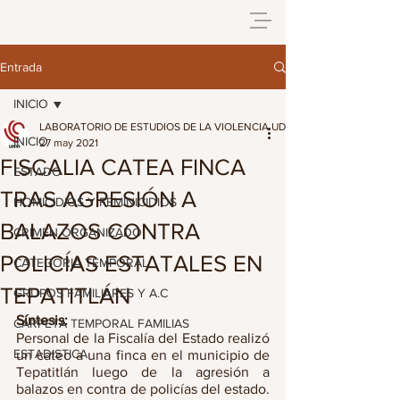
Entrada
INICIO
LABORATORIO DE ESTUDIOS DE LA VIOLENCIA UDG
INICIO
27 may 2021
FISCALIA CATEA FINCA
ESTADO
TRAS AGRESIÓN A
HOMICIDIOS Y FEMINICIDIOS
BALAZOS CONTRA
CRIMEN ORGANIZADO
POLICÍAS ESTATALES EN
CATEGORIA TEMPORAL
TEPATITLÁN
GRUPOS FAMILIARES Y A.C
Síntesis:
CARPETA TEMPORAL FAMILIAS
Personal de la Fiscalía del Estado realizó 
ESTADISTICA
un cateo a una finca en el municipio de 
Tepatitlán luego de la agresión a 
balazos en contra de policías del estado. 