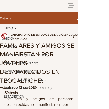
Entrada
INICIO
LABORATORIO DE ESTUDIOS DE LA VIOLENCIA UDG
INICIO
8 sept 2020
FAMILIARES Y AMIGOS SE
ESTADO
MANIFIESTAN POR
HOMICIDIOS Y FEMINICIDIOS
JÓVENES
CRIMEN ORGANIZADO
DESAPARECIDOS EN
CATEGORIA TEMPORAL
TEOCALTICHE.
GRUPOS FAMILIARES Y A.C
Actualizado:
12 oct 2020
CARPETA TEMPORAL FAMILIAS
Síntesis
ESTADISTICA
Familiares y amigos de personas 
desaparecidas se manifestaron por la 