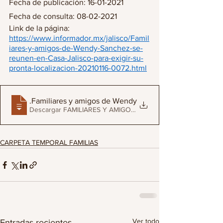
Fecha de publicación: 16-01-2021
Fecha de consulta: 08-02-2021
Link de la página: 
https://www.informador.mx/jalisco/Famil
iares-y-amigos-de-Wendy-Sanchez-se-
reunen-en-Casa-Jalisco-para-exigir-su-
pronta-localizacion-20210116-0072.html
16-01-2021
.Familiares y amigos de Wendy Sánchez se reúnen en Cas
Descargar FAMILIARES Y AMIGOS DE WENDY SÁNCHEZ SE RE
CARPETA TEMPORAL FAMILIAS
Ver todo
Entradas recientes