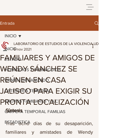
Entrada
INICIO
LABORATORIO DE ESTUDIOS DE LA VIOLENCIA UDG
INICIO
6 nov 2021
FAMILIARES Y AMIGOS DE
ESTADO
WENDY SÁNCHEZ SE
HOMICIDIOS Y FEMINICIDIOS
REÚNEN EN CASA
CRIMEN ORGANIZADO
JALISCO PARA EXIGIR SU
CATEGORIA TEMPORAL
PRONTA LOCALIZACIÓN
GRUPOS FAMILIARES Y A.C
Síntesis
CARPETA TEMPORAL FAMILIAS
ESTADISTICA
Tras ocho días de su desaparición, 
familiares y amistades de Wendy 