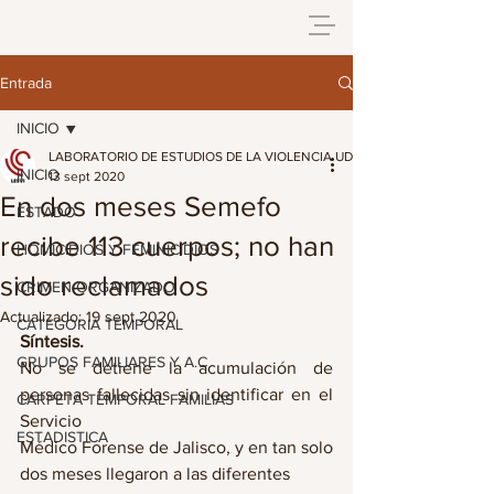
Entrada
INICIO
LABORATORIO DE ESTUDIOS DE LA VIOLENCIA UDG
INICIO
13 sept 2020
En dos meses Semefo
ESTADO
recibe 113 cuerpos; no han
HOMICIDIOS Y FEMINICIDIOS
sido reclamados
CRIMEN ORGANIZADO
Actualizado:
19 sept 2020
CATEGORIA TEMPORAL
Síntesis.
GRUPOS FAMILIARES Y A.C
No se detiene la acumulación de 
personas fallecidas sin identificar en el 
CARPETA TEMPORAL FAMILIAS
Servicio
ESTADISTICA
Médico Forense de Jalisco, y en tan solo 
dos meses llegaron a las diferentes