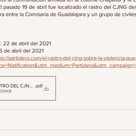
l pasado 19 de abril fue localizado el rastro del CJNG de
ra entre la Comisaría de Guadalajara y un grupo de civile
: 22 de abril del 2021
 de abril del 2021 
ps://partidero.com/el-rastro-del-cjng-sobre-la-violencia-qu
ce=Notification&utm_medium=Partidero&utm_campaign=P
ASTRO DEL CJNG SOBRE LA VIOLENCIA QUE ACECHA A ZAPOP
.pdf
 591KB