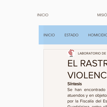
INICIO
MISIÓ
INICIO
ESTADO
HOMICIDIO
LABORATORIO DE 
GRUPOS FAMILIARES Y A.C
EL RAST
VIOLENC
Síntesis
Se han encontrado 
atuendos y en objetos
por la Fiscalía del 
Guadalajara, entre el