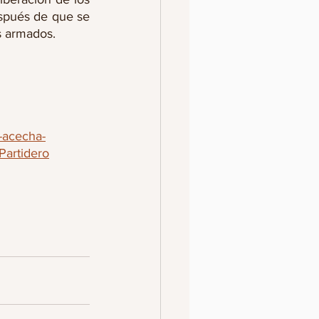
spués de que se 
s armados. 
e-acecha-
artidero
AN