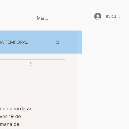
INICIAR SE
Más...
IA TEMPORAL
a no abordarán 
ves 19 de 
emana de 