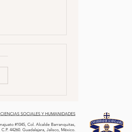
CÍA SE HACE PASAR
 TRABAJADORA SEXUAL
A ATRAPAR A
jer policía logró infiltrarse
COTRAFICANTE
a célula delictiva al hacerse
 por una trabajadora sexual.
con el objetivo de...
 CIENCIAS SOCIALES Y HUMANIDADES
ajuato #1045, Col. Alcalde Barranquitas,
C.P. 44260. Guadalajara, Jalisco, México.