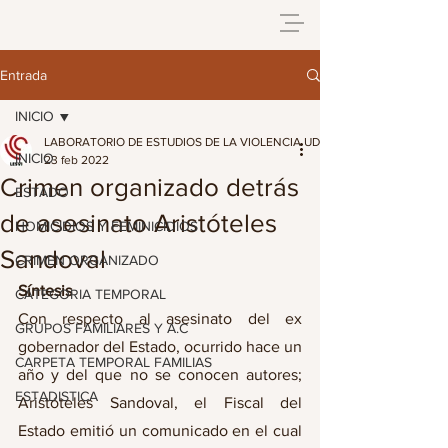
Entrada
INICIO
LABORATORIO DE ESTUDIOS DE LA VIOLENCIA UDG
INICIO
23 feb 2022
Crimen organizado detrás
ESTADO
de asesinato Aristóteles
HOMICIDIOS Y FEMINICIDIOS
Sandoval
CRIMEN ORGANIZADO
Síntesis
CATEGORIA TEMPORAL
Con respecto al asesinato del ex 
GRUPOS FAMILIARES Y A.C
gobernador del Estado, ocurrido hace un 
CARPETA TEMPORAL FAMILIAS
año y del que no se conocen autores; 
ESTADISTICA
Aristóteles Sandoval, el Fiscal del 
Estado emitió un comunicado en el cual 