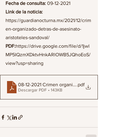
Fecha de consulta:
 09-12-2021
Link de la noticia:
https://guardianocturna.mx/2021/12/crim
en-organizado-detras-de-asesinato-
aristoteles-sandoval/
PDF:
https://drive.google.com/file/d/1jwl
MP5IQzmXDktvHnkARlOWB5JQhoEoS/
view?usp=sharing
08-12-2021 Crimen organizado detrás de asesinato Aris
.pdf
Descargar PDF • 143KB