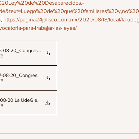
20Ley%20de%20Desaparecidos,-
e&text=Luego%20de%20que%20familiares%20y,no%20
o
, 
https://pagina24jalisco.com.mx/2020/08/18/local/la-udeg
catoria-para-trabajar-las-leyes/
16-08-20_Congreso_estatal_
.
66KB
17-08-20_Congreso_de_Jalis
.
42KB
8-08-20 La UdeG exige a d
.
45KB