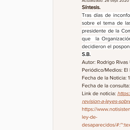
Actualizado:
26 sept 2020
Síntesis.
Tras días de inconf
sobre el tema de las
presidente de la Co
que  la Organizació
decidieron el pospon
S.B.
Autor: Rodrigo Rivas Ur
Periódico/Medios: El 
Fecha de la Noticia: 
Fecha de la consulta
Link de noticia: 
https
revision-a-leyes-so
https://www.notisist
ley-de-
desaparecidos/#:~