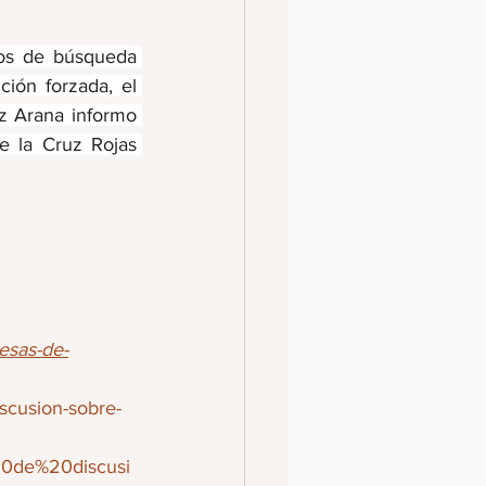
os de búsqueda 
ión forzada, el 
 Arana informo 
 la Cruz Rojas 
esas-de-
scusion-sobre-
0de%20discusi