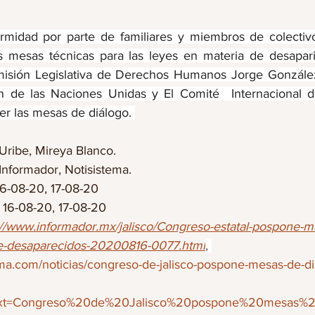
ormidad por parte de familiares y miembros de colectiv
 mesas técnicas para las leyes en materia de desaparic
misión Legislativa de Derechos Humanos Jorge González
n de las Naciones Unidas y El Comité  Internacional de
er las mesas de diálogo. 
ibe, Mireya Blanco.                    
Informador, Notisistema.
16-08-20, 17-08-20
: 16-08-20, 17-08-20
://www.informador.mx/jalisco/Congreso-estatal-pospone-m
bre-desaparecidos-20200816-0077.html
, 
ema.com/noticias/congreso-de-jalisco-pospone-mesas-de-di
:text=Congreso%20de%20Jalisco%20pospone%20mesas%2