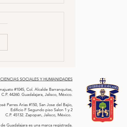
CÍA SE HACE PASAR
 TRABAJADORA SEXUAL
A ATRAPAR A
jer policía logró infiltrarse
COTRAFICANTE
a célula delictiva al hacerse
 por una trabajadora sexual.
con el objetivo de...
 CIENCIAS SOCIALES Y HUMANIDADES
ajuato #1045, Col. Alcalde Barranquitas,
C.P. 44260. Guadalajara, Jalisco, México.
sé Parres Arias #150, San Jose del Bajio,
Edificio F Segundo piso Salon 1 y 2
C.P. 45132. Zapopan, Jalisco, México.
 de Guadalajara es una marca registrada.