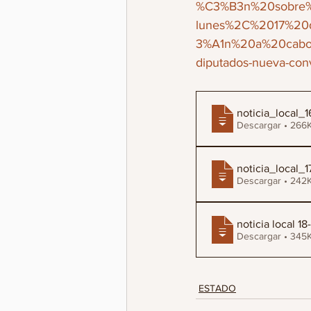
%C3%B3n%20sobre%
lunes%2C%2017%20d
3%A1n%20a%20cab
diputados-nueva-convo
noticia_local_
Descargar • 2
noticia_local_
Descargar • 2
noticia local 1
Descargar • 3
ESTADO