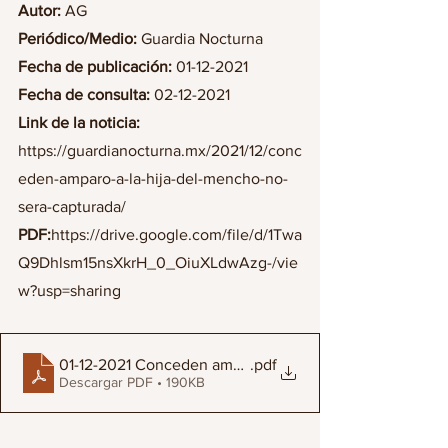
Autor:
 AG
Periódico/Medio: 
Guardia Nocturna
Fecha de publicación:
 01-12-2021
Fecha de consulta:
 02-12-2021
Link de la noticia:
https://guardianocturna.mx/2021/12/conc
eden-amparo-a-la-hija-del-mencho-no-
sera-capturada/
PDF:
https://drive.google.com/file/d/1Twa
Q9Dhlsm15nsXkrH_0_OiuXLdwAzg-/vie
w?usp=sharing
01-12-2021 Conceden amparo a la hija del “Mencho”; no
.pdf
Descargar PDF • 190KB