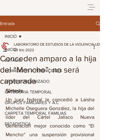
Entrada
INICIO
LABORATORIO DE ESTUDIOS DE LA VIOLENCIA UDG
INICIO
23 feb 2022
Conceden amparo a la hija
ESTADO
del “Mencho”; no será
HOMICIDIOS Y FEMINICIDIOS
capturada
CRIMEN ORGANIZADO
Síntesis
CATEGORIA TEMPORAL
Un juez federal le concedió a Laisha 
GRUPOS FAMILIARES Y A.C
Michelle Oseguera González, la hija del 
CARPETA TEMPORAL FAMILIAS
líder del Cártel Jalisco Nueva 
ESTADISTICA
Generación mejor conocido como “El 
Mencho” una suspensión provisional 