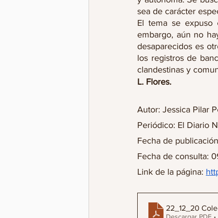
sea de carácter espec
El tema se expuso e
embargo, aún no hay
desaparecidos es otr
los registros de banc
clandestinas y comu
L. Flores.
Autor: Jessica Pilar 
Periódico: El Diario 
Fecha de publicación
Fecha de consulta: 09
Link de la página: 
htt
22_12_20 Colec
Descargar PDF •