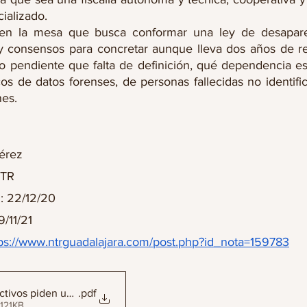
ializado.
n la mesa que busca conformar una ley de desapareci
 consensos para concretar aunque lleva dos años de ret
o pendiente que falta de definición, qué dependencia est
os de datos forenses, de personas fallecidas no identifi
nes.
Pérez 
NTR
: 22/12/20
/11/21
ps://www.ntrguadalajara.com/post.php?id_nota=159783
tivos piden una fiscalía autónoma para desaparecidos
.pdf
 121KB