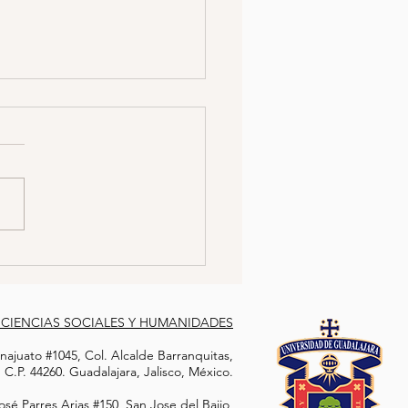
LIARES DE
APARECIDOS INSTALAN
NTÓN FRENTE AL PJF
sis Familiares de personas
arecidas y víctimas de
azamiento forzado
zaron un plantón sin
minar la fecha de...
 CIENCIAS SOCIALES Y HUMANIDADES
ajuato #1045, Col. Alcalde Barranquitas,
C.P. 44260. Guadalajara, Jalisco, México.
sé Parres Arias #150, San Jose del Bajio,