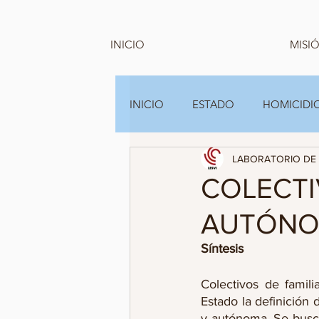
INICIO
MISIÓ
INICIO
ESTADO
HOMICIDIO
LABORATORIO DE 
GRUPOS FAMILIARES Y A.C
COLECTI
AUTÓNO
Síntesis
Colectivos de famil
Estado la definición 
y autónoma. Se busca