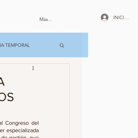
INICIAR SE
Más...
IA TEMPORAL
A
DOS
l Congreso del 
er especializada 
de gestión, que 