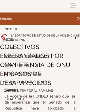
Entrada
INICIO
LABORATORIO DE ESTUDIOS DE LA VIOLENCIA UDG
INICIO
10 mar 2021
COLECTIVOS
ESTADO
ESPERANZADOS POR
HOMICIDIOS Y FEMINICIDIOS
COMPETENCIA DE ONU
CRIMEN ORGANIZADO
EN CASOS DE
CATEGORIA TEMPORAL
DESAPARECIDOS
GRUPOS FAMILIARES Y A.C
Síntesis
CARPETA TEMPORAL FAMILIAS
La vocera de la FUNDEJ señaló que les 
ESTADISTICA
da esperanza que el Senado de la 
República haya aprobado la 