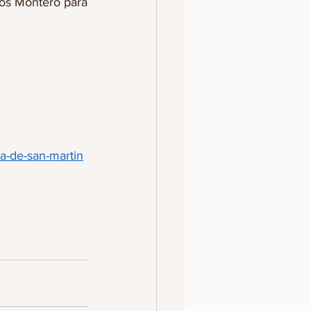
os Montero para 
da-de-san-martin