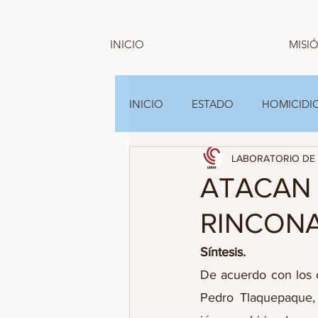
INICIO
MISIÓ
INICIO
ESTADO
HOMICIDIO
LABORATORIO DE 
GRUPOS FAMILIARES Y A.C
ATACAN 
RINCONA
Síntesis.
De acuerdo con los o
Pedro Tlaquepaque, 