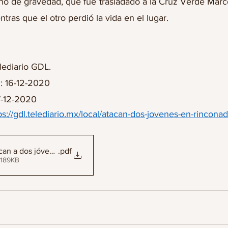
uno de gravedad, que fue trasladado a la Cruz Verde Marc
tras que el otro perdió la vida en el lugar.
lediario GDL.
: 16-12-2020
7-12-2020
ps://gdl.telediario.mx/local/atacan-dos-jovenes-en-rincona
can a dos jóvenes en Rinconada de San Martín
.pdf
 189KB