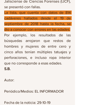
Jalisciense de Ciencias Forenses (IJCF), 
se presentó con fallas.
La lista, que cuenta con datos de 814 
cadáveres hallados desde el 19 de 
septiembre de 2018 hasta la fecha, se 
dio a conocer con errores en las edades.
Por ejemplo, los resultados de las 
búsquedas arrojaron que restos de 
hombres y mujeres de entre cero y 
cinco años tenían múltiples tatuajes y 
perforaciones, e incluso ropa interior 
que no corresponde a esas edades.
S.B.
Autor: 
Periódico/Medios: EL INFORMADOR
Fecha de la noticia: 29-10-19