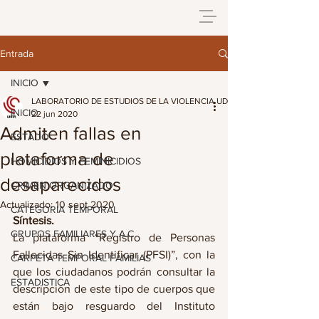
Entrada
INICIO
LABORATORIO DE ESTUDIOS DE LA VIOLENCIA UDG
INICIO
22 jun 2020
Admiten fallas en
ESTADO
plataforma de
HOMICIDIOS Y FEMINICIDIOS
desaparecidos
CRIMEN ORGANIZADO
Actualizado:
10 sept 2020
CATEGORIA TEMPORAL
Síntesis.
GRUPOS FAMILIARES Y A.C
La plataforma “Registro de Personas 
Fallecidas Sin Identificar (PFSI)”, con la 
CARPETA TEMPORAL FAMILIAS
que los ciudadanos podrán consultar la 
ESTADISTICA
descripción de este tipo de cuerpos que 
están bajo resguardo del Instituto 