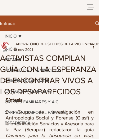
Entrada
INICIO
LABORATORIO DE ESTUDIOS DE LA VIOLENCIA UDG
INICIO
19 nov 2021
ACTIVISTAS COMPILAN
ESTADO
GUÍA CON LA ESPERANZA
HOMICIDIOS Y FEMINICIDIOS
DE ENCONTRAR VIVOS A
CRIMEN ORGANIZADO
LOS DESAPARECIDOS
CATEGORIA TEMPORAL
Síntesis
GRUPOS FAMILIARES Y A.C
El Grupo de Investigación en 
CARPETA TEMPORAL FAMILIAS
Antropología Social y Forense (Giasf) y 
ESTADISTICA
la organización Servicios y Asesoría para 
la Paz (Serapaz) redactaron la guía 
Caminos para la búsqueda en vida, 