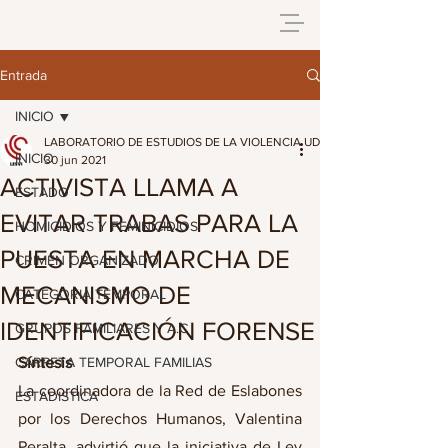
Entrada
INICIO
LABORATORIO DE ESTUDIOS DE LA VIOLENCIA UDG
INICIO
30 jun 2021
ACTIVISTA LLAMA A
ESTADO
EVITAR TRABAS PARA LA
HOMICIDIOS Y FEMINICIDIOS
PUESTA EN MARCHA DE
CRIMEN ORGANIZADO
MECANISMO DE
CATEGORIA TEMPORAL
IDENTIFICACIÓN FORENSE
GRUPOS FAMILIARES Y A.C
CARPETA TEMPORAL FAMILIAS
Síntesis 
La coordinadora de la Red de Eslabones 
ESTADISTICA
por los Derechos Humanos, Valentina 
Peralta, advirtió que la iniciativa de Ley 